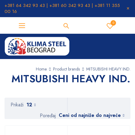
+381 64 342 93 43 | +381 60 342 93 43 | +381 11 355
00 16
0
Home
Product brands
MITSUBISHI HEAVY IND.
MITSUBISHI HEAVY IND.
Prikaži
12
Ceni od najniže do najveće
Poređaj