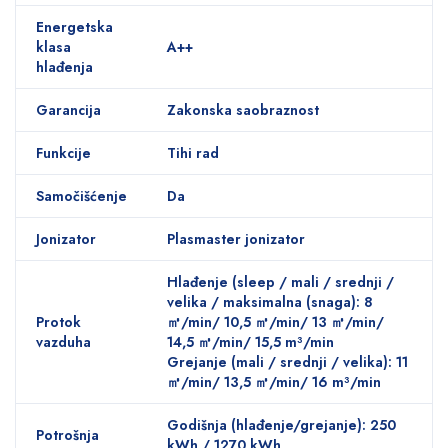
Energetska
klasa
A++
hlađenja
Garancija
Zakonska saobraznost
Funkcije
Tihi rad
Samočišćenje
Da
Jonizator
Plasmaster jonizator
Hlađenje (sleep / mali / srednji /
velika / maksimalna (snaga): 8
Protok
㎥/min/ 10,5 ㎥/min/ 13 ㎥/min/
vazduha
14,5 ㎥/min/ 15,5 m³/min
Grejanje (mali / srednji / velika): 11
㎥/min/ 13,5 ㎥/min/ 16 m³/min
Godišnja (hlađenje/grejanje): 250
Potrošnja
kWh / 1270 kWh