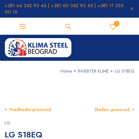
+381 64 342 93 43 | +381 60 342 93 43 | +381 11 355
00 16
0
Home
INVERTER KLIME
LG S18EQ
Predhodni proizvod
Sledeći proizvod
LG
LG S18EQ