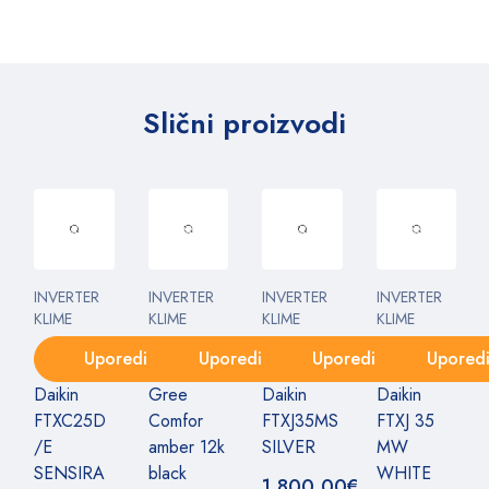
Slični proizvodi
INVERTER
INVERTER
INVERTER
INVERTER
KLIME
KLIME
KLIME
KLIME
Uporedi
Uporedi
Uporedi
Upored
Daikin
Gree
Daikin
Daikin
FTXC25D
Comfor
FTXJ35MS
FTXJ 35
/E
amber 12k
SILVER
MW
SENSIRA
black
WHITE
1.800,00
€