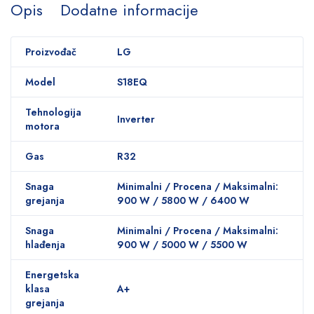
Opis
Dodatne informacije
Proizvođač
LG
Model
S18EQ
Tehnologija
Inverter
motora
Gas
R32
Snaga
Minimalni / Procena / Maksimalni:
grejanja
900 W / 5800 W / 6400 W
Snaga
Minimalni / Procena / Maksimalni:
hlađenja
900 W / 5000 W / 5500 W
Energetska
klasa
A+
grejanja