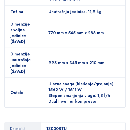
Težina
Unutrašnja jedinica: 11,9 kg
Dimenzije
spoljne
770 mm x 545 mm x 288 mm
jedinice
(ŠxVxD)
Dimenzije
unutrašnje
998 mm x 345 mm x 210 mm
jedinice
(ŠxVxD)
Ulazna snaga (hlađenje/grejanje):
1562 W / 1611 W
Ostalo
Stepen smanjenja vlage: 1,8 l/h
Dual Inverter kompresor
Kapacitet
18000BTU