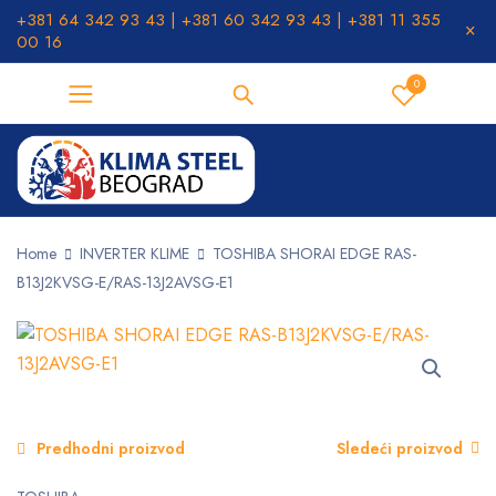
+381 64 342 93 43 | +381 60 342 93 43 | +381 11 355
00 16
0
Home
INVERTER KLIME
TOSHIBA SHORAI EDGE RAS-
B13J2KVSG-E/RAS-13J2AVSG-E1
Predhodni proizvod
Sledeći proizvod