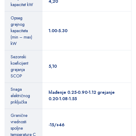
4,20
kapacitet kW
Opseg
grejnog
kapaciteta
1.00-5.30
(min – max)
kW
Sezonski
koeficijent
5,10
grejanja
SCOP
Snaga
hlađenje 0.25-0.90-1.12 grejanje
električnog
0.20-1.08-1.55
priključka
Granične
vrednosti
-15/+46
spoljne
temperature C