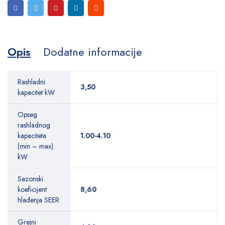
Opis
Dodatne informacije
Rashladni
3,50
kapacitet kW
Opseg
rashladnog
kapaciteta
1.00-4.10
(min – max)
kW
Sezonski
koeficijent
8,60
hlađenja SEER
Grejni