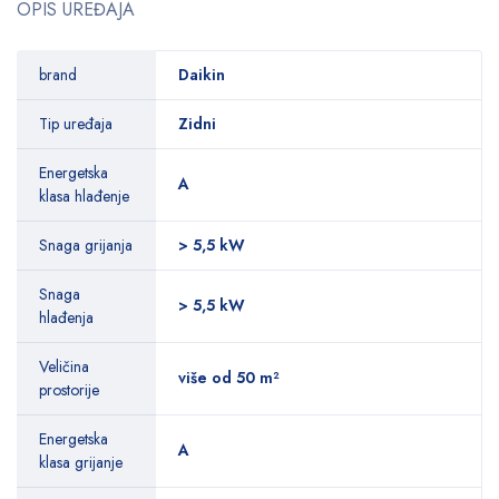
OPIS UREĐAJA
brand
Daikin
Tip uređaja
Zidni
Energetska
A
klasa hlađenje
Snaga grijanja
> 5,5 kW
Snaga
> 5,5 kW
hlađenja
Veličina
više od 50 m²
prostorije
Energetska
A
klasa grijanje