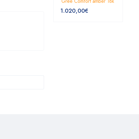
Gree Comfort amber 18k
1.020,00
€