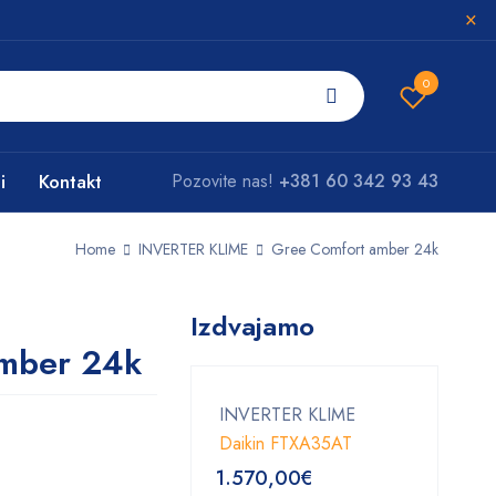
0
i
Kontakt
Pozovite nas!
+381 60 342 93 43
Home
INVERTER KLIME
Gree Comfort amber 24k
Izdvajamo
amber 24k
INVERTER KLIME
Daikin FTXA35AT
1.570,00
€