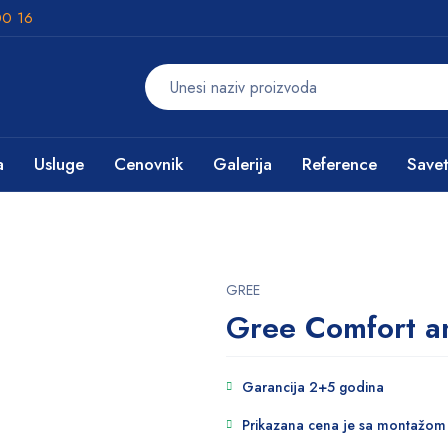
00 16
a
Usluge
Cenovnik
Galerija
Reference
Savet
GREE
Gree Comfort 
Garancija 2+5 godina
Prikazana cena je sa montažom