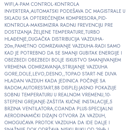
WIFI,A-PAM CONTROL-KONTROLA
INVERTERA,AUTOMATSKI PODEŠAVA DC MAGISTRALE U
SKLADU SA OPTEREĆENJEM KOMPRESORA,PID-
KONTROLA-MAKSIMIZIRA RADNU FREVENCIJU PRE
DOSTIZANJA ŽELJENE TEMPERATURE,TURBO
HLAĐENJE,DUGAČKA DISTRIBUCIJA VAZDUHA-
20m,PAMETNO ODMRZAVANJE VAZDUHA-RADI SAMO
KAD JE POTREBNO DA SE SMANJI GUBITAK ENERGIJE I
OBEZBEDI OBEZBEDI BOLJE ISKUSTVO SMANJIVANJEM
VREMENA ODMRZAVANJA,STRUJANJE VAZDUHA
GORE,DOLE,LEVO,DESNO,,TOPAO START-NE DUVA
HLADAN VAZDUH KADA JEDINICA POČINJE SA
RADOM,AUTORESTART,88 DISPLEJ-JASNO POKAZUJE
SOBNU TEMPERATURU U REALNOM VREMENU,10-
STEPENI GREJANJE-ZAŠTITA KUĆNE INSTALACIJE,5
BRZINA VENTILATORA,COANDA PLUS-SPECIJALNI
AERODINAMIČKI DIZAJN OTVORA ZA VAZDUH,
OMOGUĆAVA PROTOK VAZDUHA DA IDE DALJE I
SNAŽNIJE DOK ODRŽAVA NISKU BUKU OD 29db I