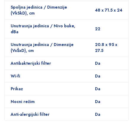
Spoljna jedinica / Dimenzije
48 x 71.5 x 24
(VkSkD), сm
Unutrasnja jedinica / Nivo buke,
22
dBa
Unutrasnja jedinica / Dimenzije
20.8 x 95 x
(VxŠxD), сm
27.5
Antibakterijski filter
Da
Wi-fi
Da
Prikaz
Da
Nocni režim
Da
Anti-alergijski filter
Da