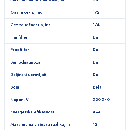
Gasna cev ø, inc
1/2
Cev za tečnost ø, inc
1/4
Fini filter
Da
Predfilter
Da
Samodijagnoza
Da
Daljinski upravljač
Da
Boja
Bela
Napon, V
220-240
Energetska efikasnost
A++
Maksimalna visinska razlika, m
15