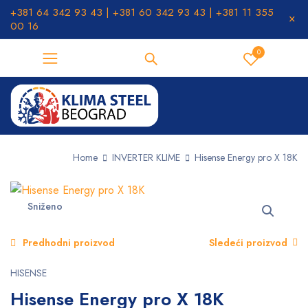
+381 64 342 93 43 | +381 60 342 93 43 | +381 11 355
00 16
0
Home
INVERTER KLIME
Hisense Energy pro X 18K
Sniženo
Predhodni proizvod
Sledeći proizvod
HISENSE
Hisense Energy pro X 18K