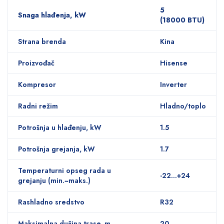
5
Snaga hlađenja, kW
(18000 BTU)
Strana brenda
Kina
Proizvođač
Hisense
Kompresor
Inverter
Radni režim
Hladno/toplo
Potrošnja u hlađenju, kW
1.5
Potrošnja grejanja, kW
1.7
Temperaturni opseg rada u
-22…+24
grejanju (min.~maks.)
Rashladno sredstvo
R32
Maksimalna dužina trase, m
20