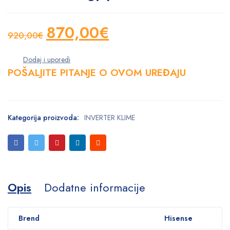
870,00
€
920,00
€
Original
Current
price
price
POŠALJITE PITANJE O OVOM UREĐAJU
was:
is:
920,00€.
870,00€.
Kategorija proizvoda:
INVERTER KLIME
Opis
Dodatne informacije
Brend
Hisense