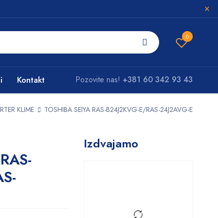
0
i
Kontakt
Pozovite nas!
+381 60 342 93 43
RTER KLIME
TOSHIBA SEIYA RAS-B24J2KVG-E/RAS-24J2AVG-E
Izdvajamo
 RAS-
S-