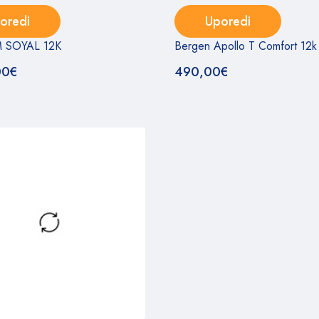
oredi
Uporedi
 SOYAL 12K
Bergen Apollo T Comfort 12k
00
€
490,00
€