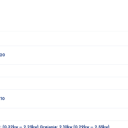
,20
,10
: (0.32kw – 2.25kw) Grejanje: 2.10kw (0.29kw – 2.55kw)