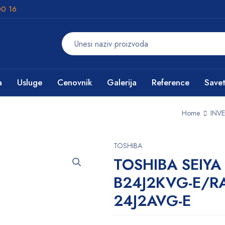
00 16
a
Usluge
Cenovnik
Galerija
Reference
Savet
Home
INVE
TOSHIBA
TOSHIBA SEIYA
B24J2KVG-E/RA
24J2AVG-E