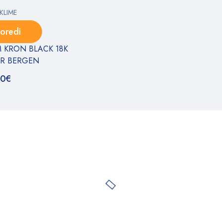
KLIME
oredi
 KRON BLACK 18K
ER BERGEN
00
€